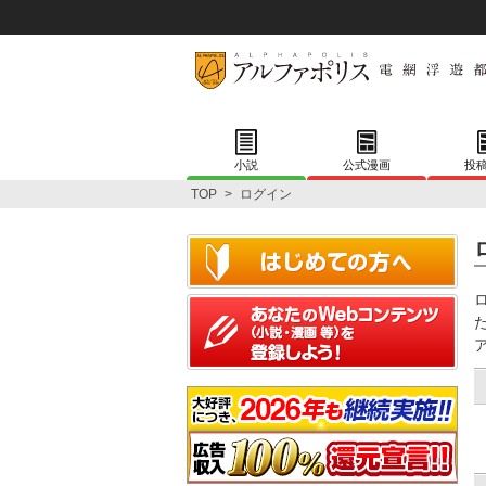
小説
公式漫画
投
TOP
>
ログイン