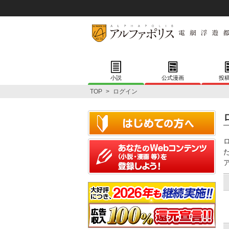
小説
公式漫画
投
TOP
>
ログイン