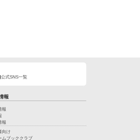
公式SNS一覧
情報
情報
報
情報
様向け
ームブッククラブ