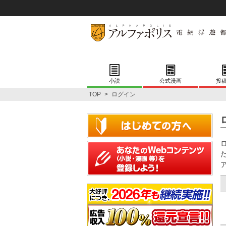
小説
公式漫画
投
TOP
>
ログイン