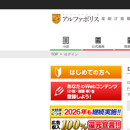
小説
公式漫画
投
TOP
>
ログイン