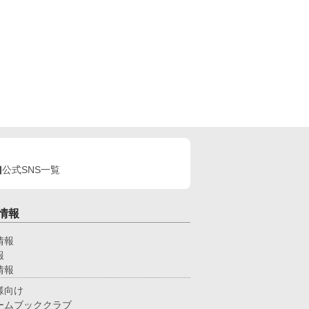
公式SNS一覧
情報
情報
報
情報
様向け
ームブッククラブ