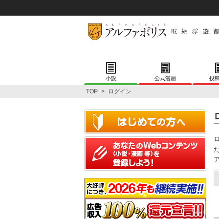
小説
公式漫画
投
TOP
>
ログイン