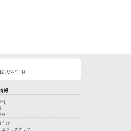
公式SNS一覧
情報
情報
報
情報
様向け
ームブッククラブ