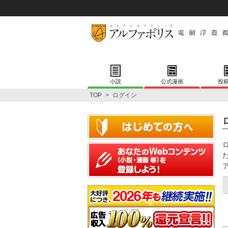
小説
公式漫画
投
TOP
>
ログイン