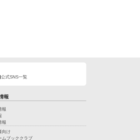
公式SNS一覧
情報
情報
報
情報
様向け
ームブッククラブ