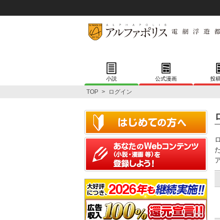
小説
公式漫画
投
TOP
>
ログイン