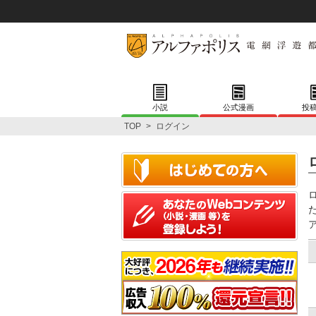
小説
公式漫画
投
TOP
>
ログイン