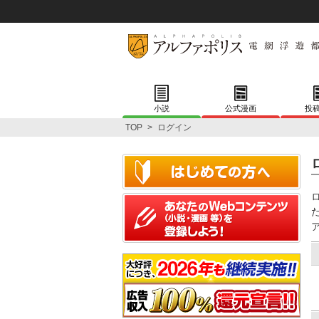
小説
公式漫画
投
TOP
>
ログイン