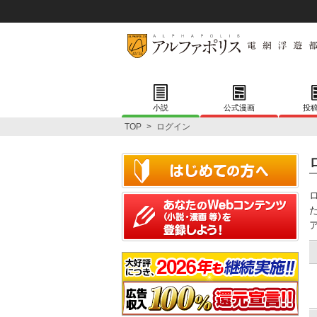
小説
公式漫画
投
TOP
>
ログイン