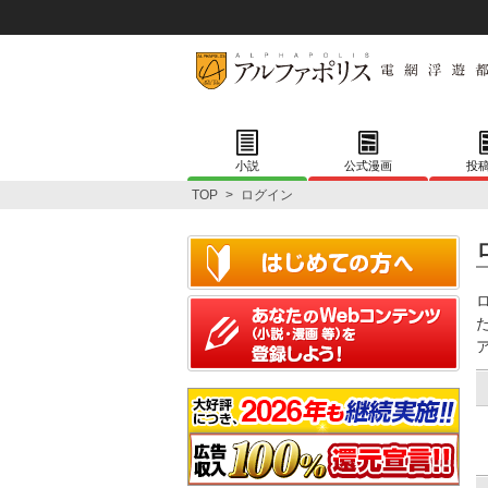
小説
公式漫画
投
TOP
>
ログイン