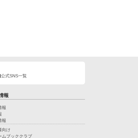
公式SNS一覧
情報
情報
報
情報
様向け
ームブッククラブ