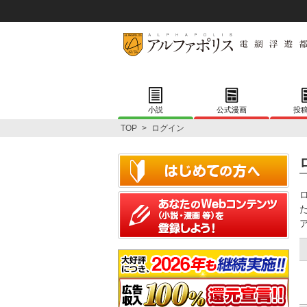
小説
公式漫画
投
TOP
>
ログイン