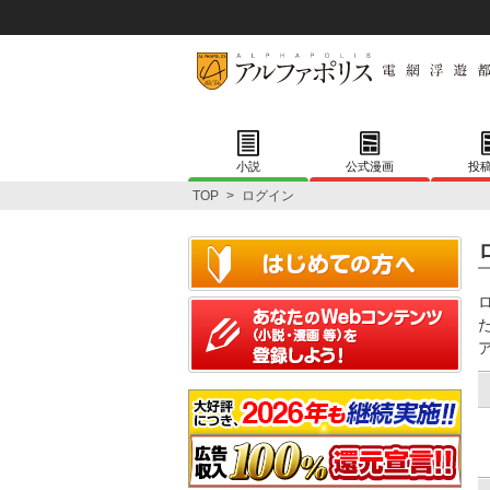
小説
公式漫画
投
TOP
>
ログイン