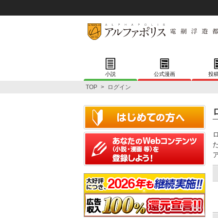
小説
公式漫画
投
TOP
>
ログイン