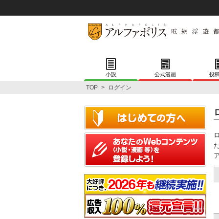
小説
公式漫画
投
TOP
>
ログイン