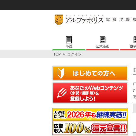
小説
公式漫画
投
TOP
>
ログイン