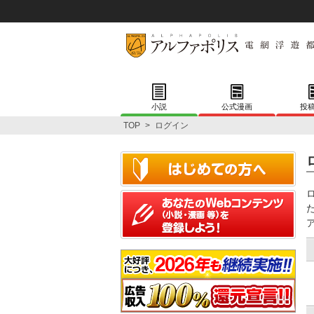
小説
公式漫画
投
TOP
>
ログイン