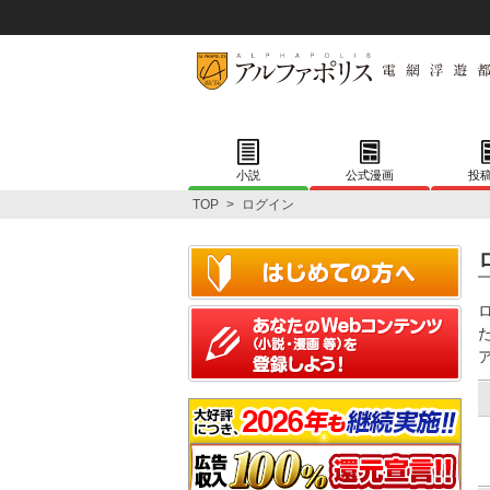
小説
公式漫画
投
TOP
>
ログイン