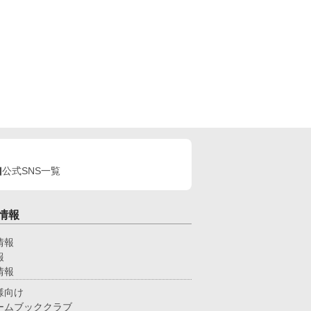
公式SNS一覧
情報
情報
報
情報
様向け
ームブッククラブ