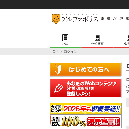
小説
公式漫画
投
TOP
>
ログイン