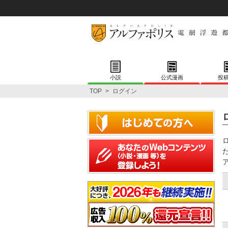
小説
公式漫画
投
TOP
>
ログイン