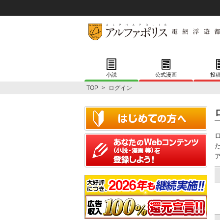
小説
公式漫画
投
TOP
>
ログイン