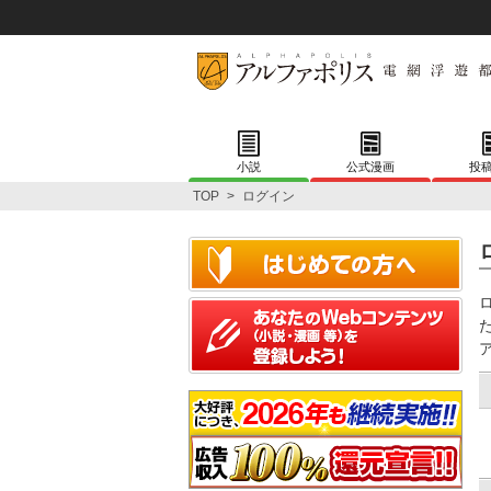
小説
公式漫画
投
TOP
>
ログイン