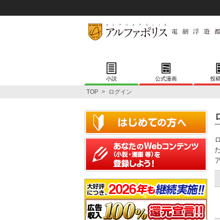
小説
公式漫画
投
TOP
>
ログイン