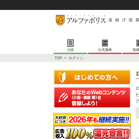
小説
公式漫画
投
TOP
>
ログイン