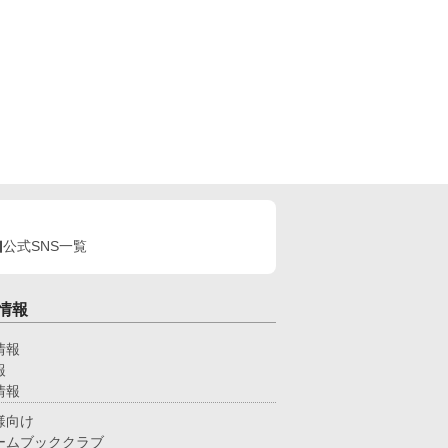
公式SNS一覧
情報
情報
報
情報
様向け
ームブッククラブ