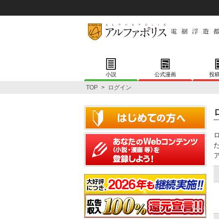
小説
公式漫画
投
TOP
>
ログイン