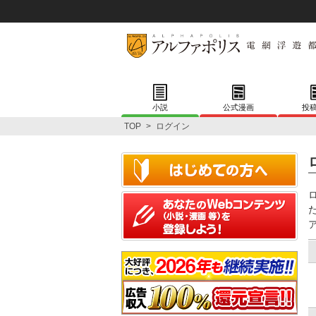
小説
公式漫画
投
TOP
>
ログイン