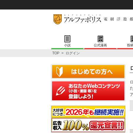
小説
公式漫画
投
TOP
>
ログイン