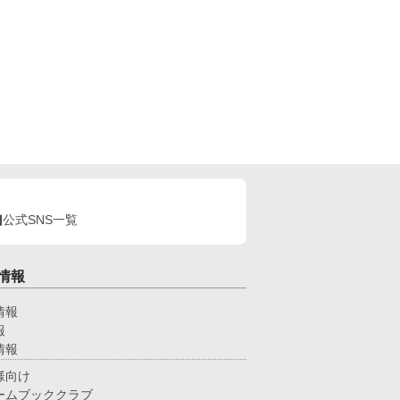
公式SNS一覧
情報
情報
報
情報
様向け
ームブッククラブ