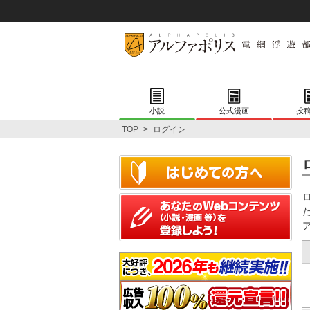
小説
公式漫画
投
TOP
>
ログイン