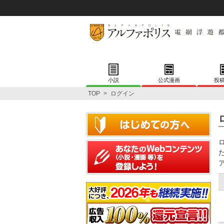
小説
公式漫画
投
TOP
>
ログイン