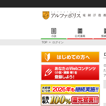
小説
公式漫画
投
TOP
>
ログイン