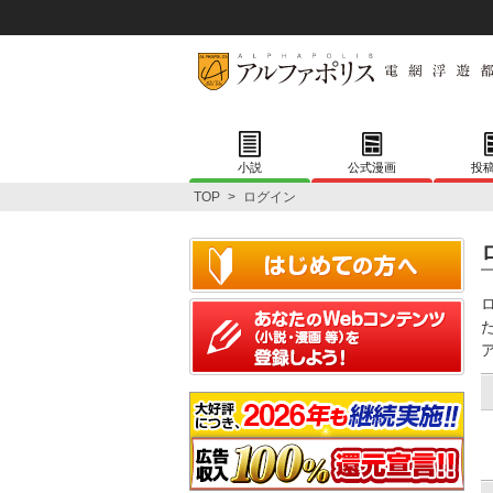
小説
公式漫画
投
TOP
>
ログイン