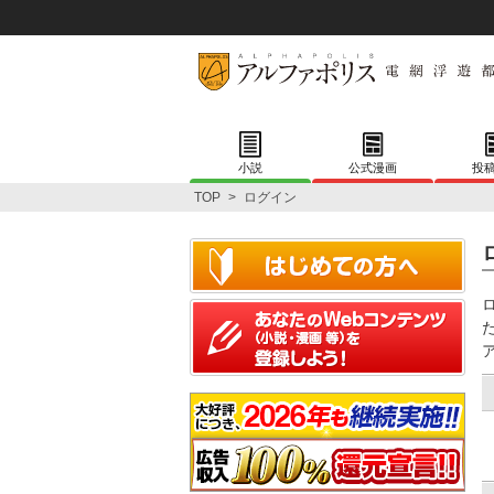
小説
公式漫画
投
TOP
>
ログイン