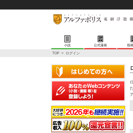
小説
公式漫画
投
TOP
>
ログイン