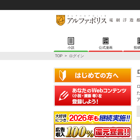
小説
公式漫画
投
TOP
>
ログイン