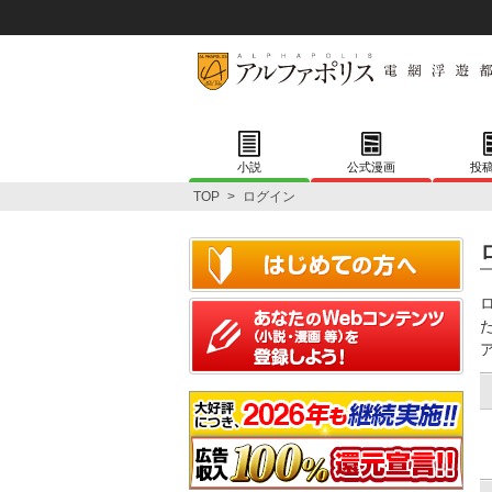
小説
公式漫画
投
TOP
>
ログイン