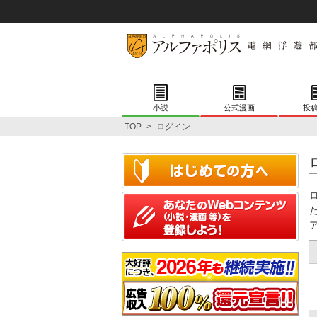
小説
公式漫画
投
TOP
>
ログイン