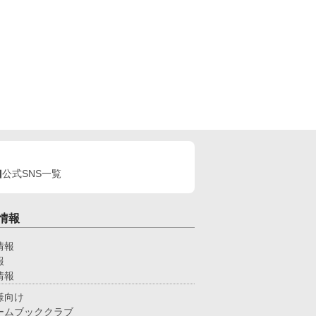
公式SNS一覧
情報
情報
報
情報
様向け
ームブッククラブ