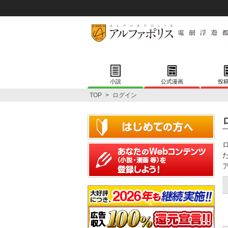
小説
公式漫画
投
TOP
>
ログイン