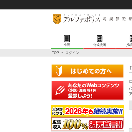
小説
公式漫画
投
TOP
>
ログイン