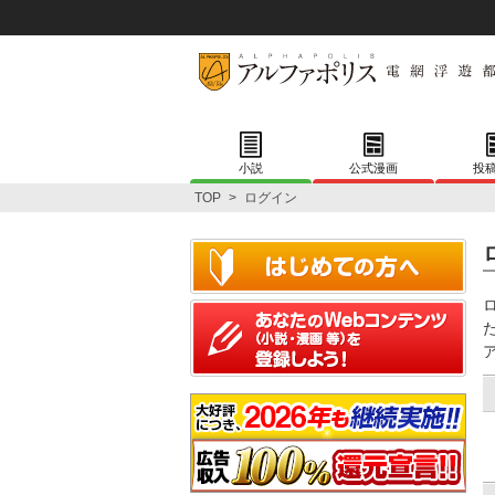
小説
公式漫画
投
TOP
>
ログイン