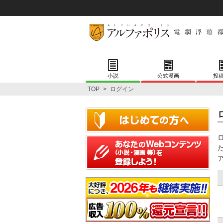
小説
公式漫画
投
TOP
>
ログイン