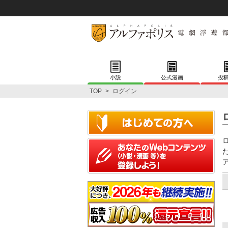
小説
公式漫画
投
TOP
>
ログイン