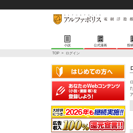
小説
公式漫画
投
TOP
>
ログイン