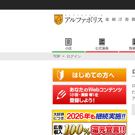
小説
公式漫画
投
TOP
>
ログイン