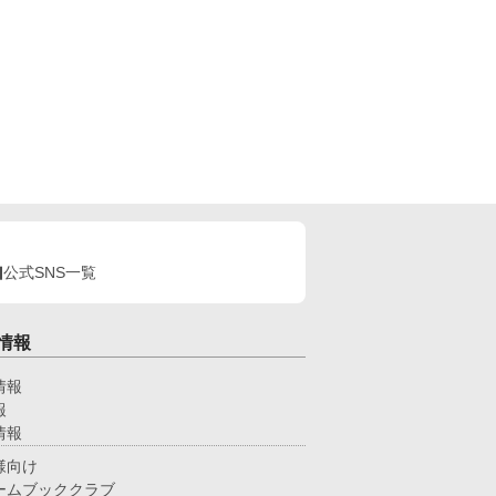
公式SNS一覧
情報
情報
報
情報
様向け
ームブッククラブ