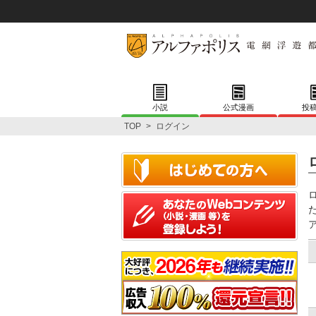
小説
公式漫画
投
TOP
>
ログイン