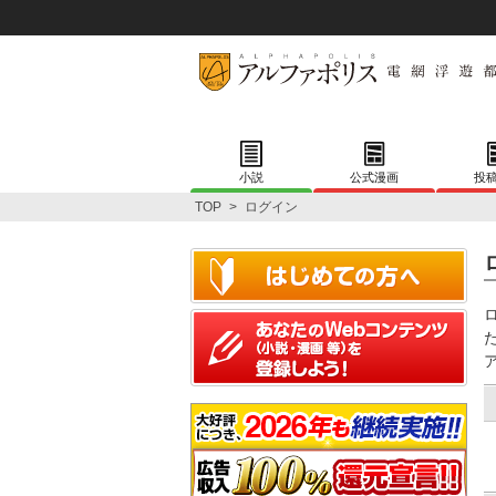
小説
公式漫画
投
TOP
>
ログイン