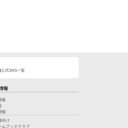
公式SNS一覧
情報
情報
報
情報
様向け
ームブッククラブ