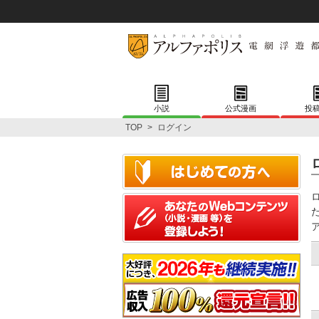
小説
公式漫画
投
TOP
>
ログイン