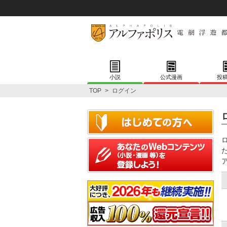
小説
公式漫画
投
TOP
>
ログイン