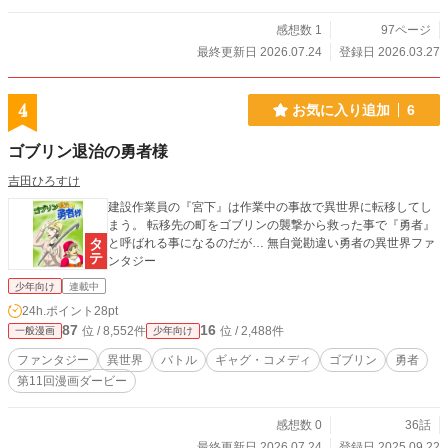
感想数 1
97ページ
最終更新日 2026.07.24
登録日 2026.03.27
4
お気に入り追加
6
ゴブリン退治の勇者様
吉田ひろすけ
建設作業員の『宮下』は作業中の事故で異世界に転移してし
まう。 転移先の町をゴブリンの襲撃から救った事で『勇者』
と呼ばれる事になるのだが… 無自覚勘違い勇者の異世界ファ
ンタジー
少年向け
連載中
24h.ポイント
28pt
87
16
位 / 8,552件
位 / 2,488件
一般漫画
少年向け
ファンタジー
異世界
バトル
ギャグ・コメディ
ゴブリン
勇者
第11回漫画ダービー
感想数 0
36話
最終更新日 2026.07.24
登録日 2025.09.22