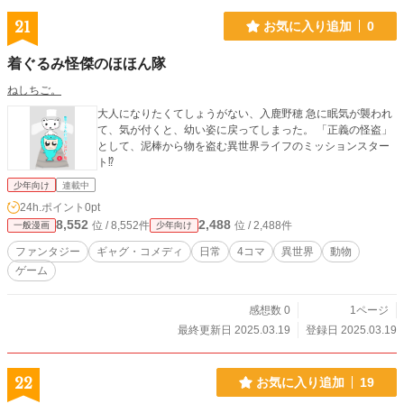
21
お気に入り追加
0
着ぐるみ怪傑のほほん隊
ねしちご。
大人になりたくてしょうがない、入鹿野穂 急に眠気が襲われ
て、気が付くと、幼い姿に戻ってしまった。 「正義の怪盗」
として、泥棒から物を盗む異世界ライフのミッションスター
ト⁉
少年向け
連載中
24h.ポイント
0pt
8,552
2,488
位 / 8,552件
位 / 2,488件
一般漫画
少年向け
ファンタジー
ギャグ・コメディ
日常
4コマ
異世界
動物
ゲーム
感想数 0
1ページ
最終更新日 2025.03.19
登録日 2025.03.19
22
お気に入り追加
19