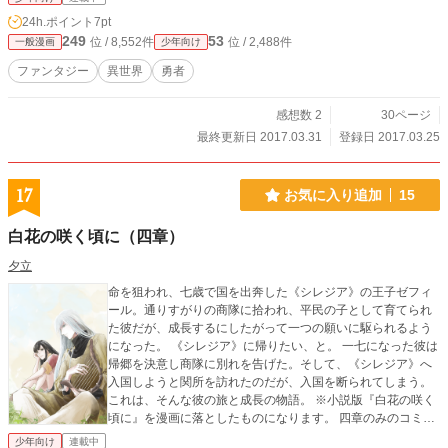
24h.ポイント
7pt
249
53
位 / 8,552件
位 / 2,488件
一般漫画
少年向け
ファンタジー
異世界
勇者
感想数 2
30ページ
最終更新日 2017.03.31
登録日 2017.03.25
17
お気に入り追加
15
白花の咲く頃に（四章）
夕立
命を狙われ、七歳で国を出奔した《シレジア》の王子ゼフィ
ール。通りすがりの商隊に拾われ、平民の子として育てられ
た彼だが、成長するにしたがって一つの願いに駆られるよう
になった。 《シレジア》に帰りたい、と。 一七になった彼は
帰郷を決意し商隊に別れを告げた。そして、《シレジア》へ
入国しようと関所を訪れたのだが、入国を断られてしまう。
これは、そんな彼の旅と成長の物語。 ※小説版『白花の咲く
頃に』を漫画に落としたものになります。 四章のみのコミカ
ライズとなりますのでご注意ください。 元作：『白花の咲く
少年向け
連載中