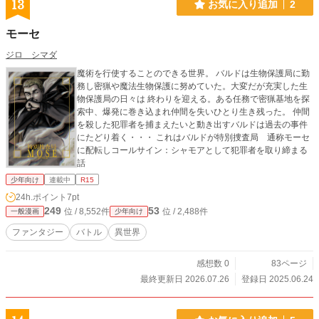
13
お気に入り追加
2
モーセ
ジロ シマダ
魔術を行使することのできる世界。 バルドは生物保護局に勤
務し密猟や魔法生物保護に努めていた。大変だが充実した生
物保護局の日々は 終わりを迎える。ある任務で密猟基地を探
索中、爆発に巻き込まれ仲間を失いひとり生き残った。 仲間
を殺した犯罪者を捕まえたいと動き出すバルドは過去の事件
にたどり着く・・・ これはバルドが特別捜査局 通称モーセ
に配転しコールサイン：シャモアとして犯罪者を取り締まる
話
少年向け
連載中
R15
24h.ポイント
7pt
249
53
位 / 8,552件
位 / 2,488件
一般漫画
少年向け
ファンタジー
バトル
異世界
感想数 0
83ページ
最終更新日 2026.07.26
登録日 2025.06.24