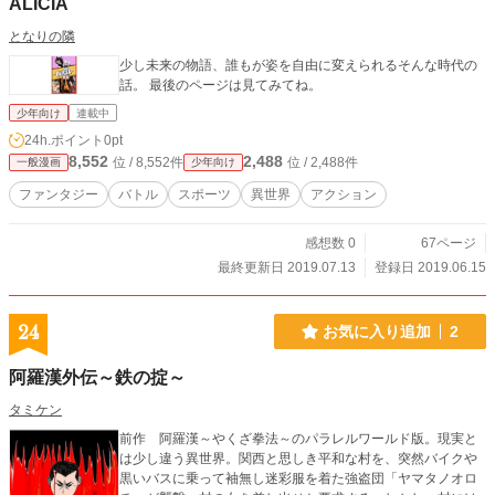
ALICIA
となりの隣
少し未来の物語、誰もが姿を自由に変えられるそんな時代の
話。 最後のページは見てみてね。
少年向け
連載中
24h.ポイント
0pt
8,552
2,488
位 / 8,552件
位 / 2,488件
一般漫画
少年向け
ファンタジー
バトル
スポーツ
異世界
アクション
感想数 0
67ページ
最終更新日 2019.07.13
登録日 2019.06.15
24
お気に入り追加
2
阿羅漢外伝～鉄の掟～
タミケン
前作 阿羅漢～やくざ拳法～のパラレルワールド版。現実と
は少し違う異世界。関西と思しき平和な村を、突然バイクや
黒いバスに乗って袖無し迷彩服を着た強盗団「ヤマタノオロ