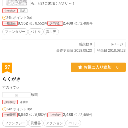
ら、ぜひご来場ください～！
少年向け
完結
24h.ポイント
0pt
8,552
2,488
位 / 8,552件
位 / 2,488件
一般漫画
少年向け
ファンタジー
バトル
異世界
感想数 0
6ページ
最終更新日 2018.08.23
登録日 2018.08.23
27
お気に入り追加
0
らくがき
すのうてぃ
線画
少年向け
連載中
24h.ポイント
0pt
8,552
2,488
位 / 8,552件
位 / 2,488件
一般漫画
少年向け
ファンタジー
異世界
アクション
バトル