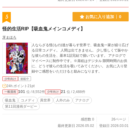
5
お気に入り追加
0
怪的生活RIP【吸血鬼メインコメディ】
牙まほろ
人ならざる怪(もの)達が暮らす世界で、吸血鬼一家が繰り広げ
る日常コメディ。 人間は出てきません。 少し怪しくて賑やか
な彼らの生活を、基本1話完結で描いています。 アナログで
マイペースに制作中です。※扉絵はデジタル 隙間時間のお供
に、どうぞ彼らの生活を覗いてみてください。 お気に入り登
録やご感想をいただけると励みになります。
少年向け
連載中
24h.ポイント
21pt
101
21
位 / 8,552件
位 / 2,488件
一般漫画
少年向け
吸血鬼
コメディ
異世界
人外のみ
アナログ
第11回漫画ダービー
感想数 0
26ページ
最終更新日 2026.05.02
登録日 2026.03.01