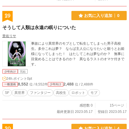
29
お気に入り追加
0
そうして人類は永遠の眠りについた
里佐リサ
事故により異世界のモブとして転生してしまった男子高校
生。多分これは夢？ ならば主人公になりたいと願うとお姫
様になってしまった！ はたしてこれは夢なのか？ 無事に
目覚めることはできるのか？ 異なるラストのオマケ付きで
す。
少年向け
完結
24h.ポイント
0pt
8,552
2,488
位 / 8,552件
位 / 2,488件
一般漫画
少年向け
SF
異世界
ファンタジー
高校生
ロボット
モブ
感想数 0
15ページ
最終更新日 2023.05.17
登録日 2023.05.17
30
お気に入り追加
4