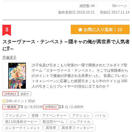
感想数 46
56ページ
最終更新日 2019.10.21
登録日 2017.11.14
3
お気に入り追加
12
スターヴァース・テンペスト～隠キャの俺が異世界で人気者
に⁉～
平塚冴子
少子化及び引きこもり対策の一環で開発されたフルダイブ型
ゲーム『スターヴァース・テンペスト』 そこでは視聴者から
のポイントで価値が評価される世界だった。 安易にプレゼン
トキャンペーンに応募した絶賛引きこもり中のテイトは 100
人の引きこもりプレイヤーの頂点に立てるのか？
少年向け
連載中
24h.ポイント
35pt
73
13
位 / 8,552件
位 / 2,488件
一般漫画
少年向け
ファンタジー
冒険・アドベンチャー
アクション
バトル
第11回漫画ダービー
配信型ゲーム
ジュブナイル
エンターテインメント
異世界
異世界ファンタジー