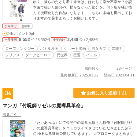
ゆく。彼らのたどり着く未来は、はたして幸か不幸か？小説
本編で描いた部分や、描かなかった部分を、何ヶ所か掻い摘
んで漫画化した作品になります。こちらに本編も掲出してお
りますので是非よろしくお願いします。
少年向け
連載中
24h.ポイント
0pt
8,552
2,488
位 / 8,552件
位 / 2,488件
一般漫画
少年向け
ローファンタジー
バトル漫画
ショート漫画
男女カプ
異能力
シリアス
ダークヒーロー
異世界
恋愛
バトル
感想数 0
23ページ
最終更新日 2025.03.22
登録日 2023.04.11
34
お気に入り追加
21
マンガ「付呪師リゼルの魔導具革命」
清見こうじ
「たいあっぷ」にて公開中の清見元康さん原作「付呪師リゼ
ルの魔導具革命」をコミカライズさせていただきました(≧▽
≦) ゆるゆる継続公開していきます。 ☆プロローグまとめまし