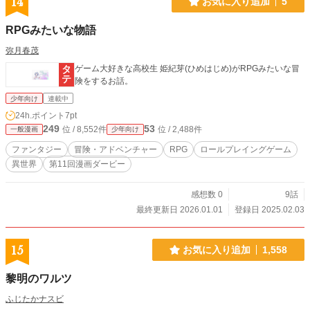
14
お気に入り追加
5
RPGみたいな物語
弥月春茂
ゲーム大好きな高校生 姫紀芽(ひめはじめ)がRPGみたいな冒
険をするお話。
少年向け
連載中
24h.ポイント
7pt
249
53
位 / 8,552件
位 / 2,488件
一般漫画
少年向け
ファンタジー
冒険・アドベンチャー
RPG
ロールプレイングゲーム
異世界
第11回漫画ダービー
感想数 0
9話
最終更新日 2026.01.01
登録日 2025.02.03
15
お気に入り追加
1,558
黎明のワルツ
ふじたかナスビ