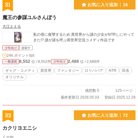
31
お気に入り追加
16
魔王の参謀ユルさんぼう
大江ええる
私の母に復讐するため 異世界から謎の少女がNTRしにやって
きた!? 謎が謎を呼ぶ異世界交流コメディ作品です
少年向け
連載中
24h.ポイント
0pt
8,552
2,488
位 / 8,552件
位 / 2,488件
一般漫画
少年向け
ギャグ・コメディ
異世界
ファンタジー
ロリババア
NTR
田舎
オリジナル
感想数 0
125ページ
最終更新日 2026.05.03
登録日 2025.12.29
32
お気に入り追加
72
カクリヨエニシ
くーや