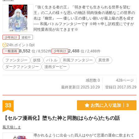
「強く生きる者の王」「弱き者でも生きられる世界を望む
王」の二人の様々な思いの物語 弱肉強食の過酷なこの世界の
名は『幽世』 ── 優しい王の優しい願いが最上級の悪を成す
── 和風バトルファンタジーです ※時々申し訳程度にですが
同性愛表現が出てきます※
少年向け
連載中
24h.ポイント
0pt
8,552
2,488
位 / 8,552件
位 / 2,488件
一般漫画
少年向け
ファンタジー
妖怪
バトル
和風ファンタジー
異世界
ダークファンタジー
漫画ダービー
感想数 0
428ページ
最終更新日 2025.10.29
登録日 2017.05.29
33
お気に入り追加
3
【セルフ漫画化】堕ちた神と同胞(はらから)たちの話
鳳天狼しま
導かれるように出会った四人はやがて悲運の運命に飲まれて