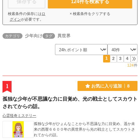
保存する
124
件を検索する
検索条件の保存には
ロ
× 検索条件をクリアする
グイン
が必要です。
少年向け
異世界
カテゴリ
タグ
1
2
3
4
124
件
1
お気に入り追加
8
孤独な少年が不思議な力に目覚め、光の戦士としてスカウト
されてからの話。
心霊怪奇ミステリー
孤独な少年がひょんなことから不思議な力に目覚め、遥か未
来の西暦６６００年の異世界から光の戦士としてスカウトさ
れてからの話。