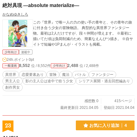
絶対具現 ―absolute materialize―
かなめゆきしろ
この『世界』で唯一人の力の使い手の青年と、その青年の旅
に付き合う少女の冒険物語。 典型的な異世界ファンタジー
物。最初は2人だけですが、段々仲間が増えます。 ※最初に
描いてた頃は負荷削減のため、簡素なえんぴつ描き。 ※自サ
イトで短編や1Pまんが・イラストも掲載。
少年向け
連載中
24h.ポイント
0pt
8,552
2,488
位 / 8,552件
位 / 2,488件
一般漫画
少年向け
異世界
恋愛要素あり
冒険
魔法
バトル
ファンタジー
男主人公
影の主人公は途中で拾う少女
シリアス展開・過去回想編あり
創作男女
感想数 0
415ページ
最終更新日 2021.04.05
登録日 2021.04.04
23
お気に入り追加
4