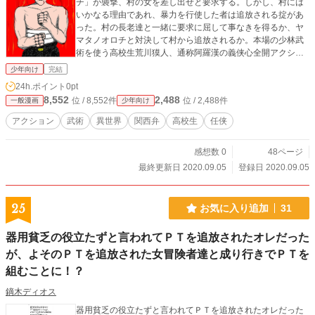
チ」が襲撃、村の女を差し出せと要求する。しかし、村には
いかなる理由であれ、暴力を行使した者は追放される掟があ
った。村の長老達と一緒に要求に屈して事なきを得るか、ヤ
マタノオロチと対決して村から追放されるか。本場の少林武
術を使う高校生荒川獏人、通称阿羅漢の義侠心全開アクショ
ン。２００８年ブラッド投稿作品。
少年向け
完結
24h.ポイント
0pt
8,552
2,488
位 / 8,552件
位 / 2,488件
一般漫画
少年向け
アクション
武術
異世界
関西弁
高校生
任侠
感想数 0
48ページ
最終更新日 2020.09.05
登録日 2020.09.05
25
お気に入り追加
31
器用貧乏の役立たずと言われてＰＴを追放されたオレだった
が、よそのＰＴを追放された女冒険者達と成り行きでＰＴを
組むことに！？
鏑木ディオス
器用貧乏の役立たずと言われてＰＴを追放されたオレだった