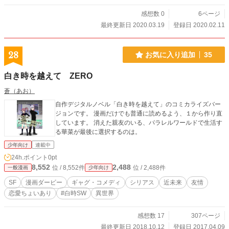
感想数 0
6ページ
最終更新日 2020.03.19
登録日 2020.02.11
28
お気に入り追加
35
白き時を越えて ZERO
蒼（あお）
自作デジタルノベル「白き時を越えて」のコミカライズバー
ジョンです。 漫画だけでも普通に読めるよう、１から作り直
しています。 消えた親友のいる、パラレルワールドで生活す
る華菜が最後に選択するのは。
少年向け
連載中
24h.ポイント
0pt
8,552
2,488
位 / 8,552件
位 / 2,488件
一般漫画
少年向け
SF
漫画ダービー
ギャグ・コメディ
シリアス
近未来
友情
恋愛ちょいあり
#白時SW
異世界
感想数 17
307ページ
最終更新日 2018.10.12
登録日 2017.04.09