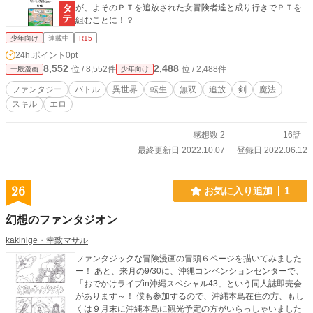
が、よそのＰＴを追放された女冒険者達と成り行きでＰＴを
組むことに！？
少年向け
連載中
R15
24h.ポイント
0pt
8,552
2,488
位 / 8,552件
位 / 2,488件
一般漫画
少年向け
ファンタジー
バトル
異世界
転生
無双
追放
剣
魔法
スキル
エロ
感想数 2
16話
最終更新日 2022.10.07
登録日 2022.06.12
26
お気に入り追加
1
幻想のファンタジオン
kakinige・幸致マサル
ファンタジックな冒険漫画の冒頭６ページを描いてみました
ー！ あと、来月の9/30に、沖縄コンベンションセンターで、
「おでかけライブin沖縄スペシャル43」という同人誌即売会
があります～！ 僕も参加するので、沖縄本島在住の方、もし
くは９月末に沖縄本島に観光予定の方がいらっしゃいました