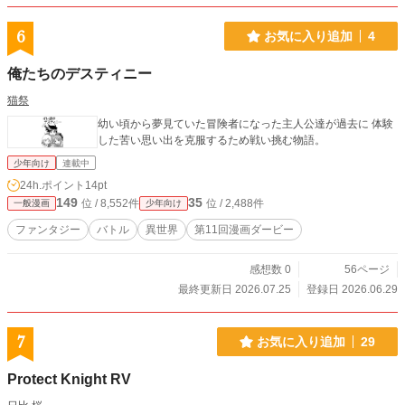
6
お気に入り追加
4
俺たちのデスティニー
猫祭
幼い頃から夢見ていた冒険者になった主人公達が過去に 体験
した苦い思い出を克服するため戦い挑む物語。
少年向け
連載中
24h.ポイント
14pt
149
35
位 / 8,552件
位 / 2,488件
一般漫画
少年向け
ファンタジー
バトル
異世界
第11回漫画ダービー
感想数 0
56ページ
最終更新日 2026.07.25
登録日 2026.06.29
7
お気に入り追加
29
Protect Knight RV