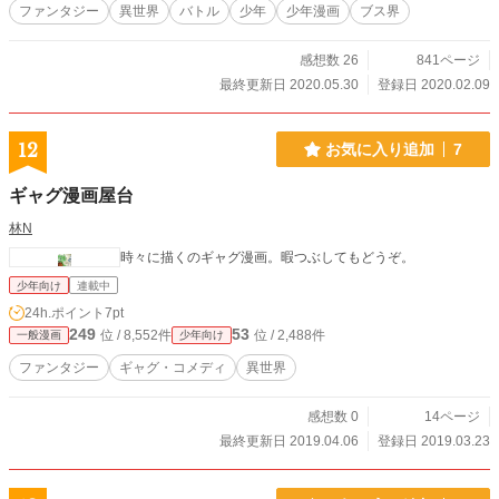
ファンタジー
異世界
バトル
少年
少年漫画
ブス界
感想数 26
841ページ
最終更新日 2020.05.30
登録日 2020.02.09
12
お気に入り追加
7
ギャグ漫画屋台
林N
時々に描くのギャグ漫画。暇つぶしてもどうぞ。
少年向け
連載中
24h.ポイント
7pt
249
53
位 / 8,552件
位 / 2,488件
一般漫画
少年向け
ファンタジー
ギャグ・コメディ
異世界
感想数 0
14ページ
最終更新日 2019.04.06
登録日 2019.03.23