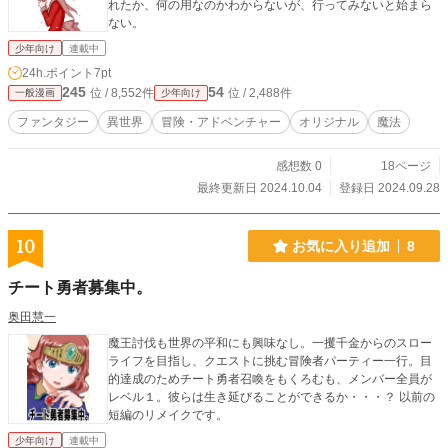
れたか、何の用なのかわからないが、行ってみないと始まら
ない。
少年向け
連載中
24h.ポイント
7pt
245
54
位 / 8,552件
位 / 2,488件
一般漫画
少年向け
ファンタジー
異世界
冒険・アドベンチャー
オリジナル
魔法
感想数 0
18ページ
最終更新日 2024.10.04
登録日 2024.09.28
10
お気に入り追加
8
チート勇者募集中。
奥田慧一
魔王討伐も世界の平和にも興味なし。一攫千金からのスロー
ライフを目指し、クエストに挑む冒険者パーティー一行。目
的達成のためチート勇者召喚をもくろむも、メンバー全員が
レベル１。彼らは生き延びることができるか・・・？ 以前の
短編のリメイクです。
少年向け
連載中