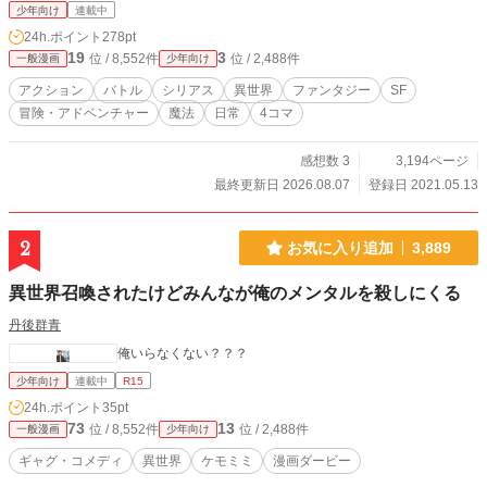
少年向け
連載中
24h.ポイント
278pt
19
3
位 / 8,552件
位 / 2,488件
一般漫画
少年向け
アクション
バトル
シリアス
異世界
ファンタジー
SF
冒険・アドベンチャー
魔法
日常
4コマ
感想数 3
3,194ページ
最終更新日 2026.08.07
登録日 2021.05.13
2
お気に入り追加
3,889
異世界召喚されたけどみんなが俺のメンタルを殺しにくる
丹後群青
俺いらなくない？？？
少年向け
連載中
R15
24h.ポイント
35pt
73
13
位 / 8,552件
位 / 2,488件
一般漫画
少年向け
ギャグ・コメディ
異世界
ケモミミ
漫画ダービー