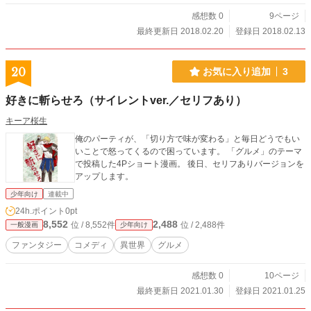
感想数 0
9ページ
最終更新日 2018.02.20
登録日 2018.02.13
20
お気に入り追加
3
好きに斬らせろ（サイレントver.／セリフあり）
キーア桜生
俺のパーティが、「切り方で味が変わる」と毎日どうでもい
いことで怒ってくるので困っています。 「グルメ」のテーマ
で投稿した4Pショート漫画。 後日、セリフありバージョンを
アップします。
少年向け
連載中
24h.ポイント
0pt
8,552
2,488
位 / 8,552件
位 / 2,488件
一般漫画
少年向け
ファンタジー
コメディ
異世界
グルメ
感想数 0
10ページ
最終更新日 2021.01.30
登録日 2021.01.25