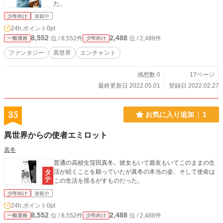
た。
少年向け
連載中
24h.ポイント
0pt
8,552
2,488
位 / 8,552件
位 / 2,488件
一般漫画
少年向け
ファンタジー
異世界
エンチャント
感想数 0
17ページ
最終更新日 2022.05.01
登録日 2022.02.27
35
お気に入り追加
1
異世界からの使者エミロット
真冬
普通の高校生窪田真冬。彼女もいて親友もいてこのままの生
活が続くことを願っていたが真冬の本当の姿、そして使命は
この生活を揺るがすものだった。
少年向け
連載中
24h.ポイント
0pt
8,552
2,488
位 / 8,552件
位 / 2,488件
一般漫画
少年向け