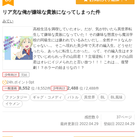
リア充な俺が嫌味な貴族になってしまった件
みてい
高校生活を満喫していたオレ。だが、気が付いたら異世界転
生して嫌味な貴族になっていた！ その嫌味な態度から魔法学
校の同級生には嫌われているみたいだし…全然チートなんか
じゃない...。 そこへ現れた美少年で天才の編入生。どうせだ
ったら、あっちに転生したかった。 って、その編入生はオタ
クでいじめられっ子の山田君！？立場逆転！？ オタクの山田
君はオレにイジメられたと言い放つ！！！ これは...、復讐
劇！？ホラーの始まりなの！？
少年向け
完結
24h.ポイント
0pt
8,552
2,488
位 / 8,552件
位 / 2,488件
一般漫画
少年向け
ファンタジー
ギャグ・コメディ
バトル
異世界
BL
BL風味
イケメン
感想数 0
37ページ
最終更新日 2022.04.29
登録日 2022.04.29