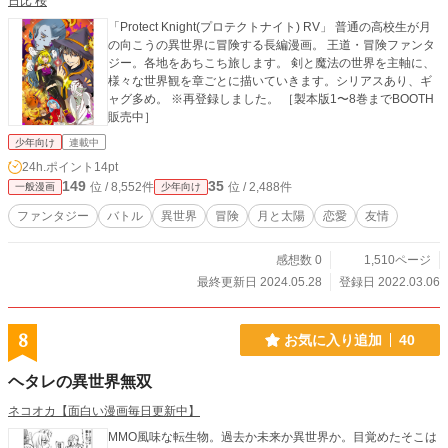
日比 桜
「Protect Knight(プロテクトナイト) RV」 普通の高校生が月
の向こうの異世界に冒険する長編漫画。 王道・冒険ファンタ
ジー。各地をあちこち旅します。 剣と魔法の世界を主軸に、
様々な世界観を章ごとに描いていきます。シリアスあり、ギ
ャグ多め。 ※再登録しました。 ［製本版1〜8巻までBOOTH
販売中］
少年向け
連載中
24h.ポイント
14pt
149
35
位 / 8,552件
位 / 2,488件
一般漫画
少年向け
ファンタジー
バトル
異世界
冒険
月と太陽
恋愛
友情
感想数 0
1,510ページ
最終更新日 2024.05.28
登録日 2022.03.06
8
お気に入り追加
40
ヘタレの異世界無双
ネコオカ【面白い漫画毎日更新中】
MMO風味な転生物。過去か未来か異世界か。目覚めたそこは