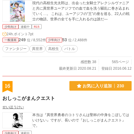
現代の高校生光太郎は、出会った女騎士アレクシルヴァニア
と共に異世界ユーアジフでの血で血を洗う騒乱に巻き込まれ
ていく…。 これは、ユーアジフの“王”の座を巡る、22人の戦
士の物語。世界の全てを手に入れるのは誰だ―
少年向け
連載中
R15
24h.ポイント
7pt
249
53
位 / 8,552件
位 / 2,488件
一般漫画
少年向け
ファンタジー
異世界
高校生
バトル
感想数 38
565ページ
最終更新日 2020.08.21
登録日 2016.06.12
16
お気に入り追加
230
おしっこがまんクエスト
せいほうけい
本当は『異世界勇者のコトリさんは聖杯の中身をこぼしては
いけない』ですが、長いので『おしっこがまんクエスト』
で。
少年向け
連載中