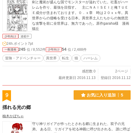
剣と魔術が盛んな国でモンスターが溢れていた。社畜がハー
レムを作り、最強を目指す。 主にＮＡＩＳＥＩと俺ＴＵＥ
Ｅ成分が含まれております。０．ｘ章 時は２０ｘｘ年。異
世界からの侵略を受ける日本。異世界土人たちからの無慈悲
な攻撃を前に全世界は、無力であった。原作garaha様 漫画
猫丘
少年向け
連載中
24h.ポイント
7pt
245
54
位 / 8,552件
位 / 2,488件
一般漫画
少年向け
冒険・アドベンチャー
異世界
転生
猫
ハーレム
感想数 0
2ページ
最終更新日 2016.11.13
登録日 2016.11.12
9
お気に入り追加
5
揺れる光の郷
柚木かぼちゃ
守り神リガイアが作ったとされる郷に生まれた、双子の兄
弟。 ある日、リガイアを祀る神殿に呼び出される。 誰に呼ば