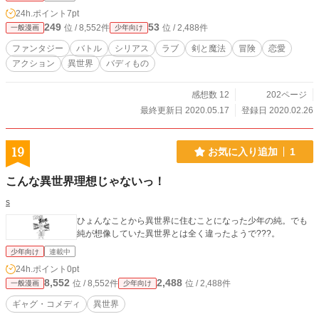
24h.ポイント
7pt
249
53
位 / 8,552件
位 / 2,488件
一般漫画
少年向け
ファンタジー
バトル
シリアス
ラブ
剣と魔法
冒険
恋愛
アクション
異世界
バディもの
感想数 12
202ページ
最終更新日 2020.05.17
登録日 2020.02.26
19
お気に入り追加
1
こんな異世界理想じゃないっ！
s
ひょんなことから異世界に住むことになった少年の純。でも
純が想像していた異世界とは全く違ったようで???。
少年向け
連載中
24h.ポイント
0pt
8,552
2,488
位 / 8,552件
位 / 2,488件
一般漫画
少年向け
ギャグ・コメディ
異世界