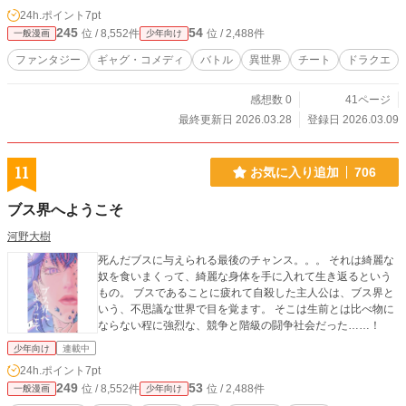
24h.ポイント
7pt
245
54
位 / 8,552件
位 / 2,488件
一般漫画
少年向け
ファンタジー
ギャグ・コメディ
バトル
異世界
チート
ドラクエ
感想数 0
41ページ
最終更新日 2026.03.28
登録日 2026.03.09
11
お気に入り追加
706
ブス界へようこそ
河野大樹
死んだブスに与えられる最後のチャンス。。。 それは綺麗な
奴を食いまくって、綺麗な身体を手に入れて生き返るという
もの。 ブスであることに疲れて自殺した主人公は、ブス界と
いう、不思議な世界で目を覚ます。 そこは生前とは比べ物に
ならない程に強烈な、競争と階級の闘争社会だった……！
少年向け
連載中
24h.ポイント
7pt
249
53
位 / 8,552件
位 / 2,488件
一般漫画
少年向け