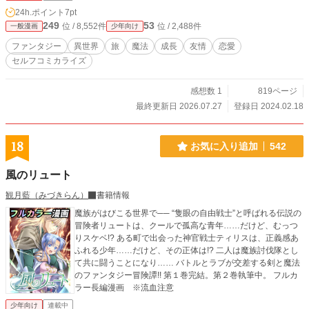
頃に』 アルファポリス版： https://www.alphapolis.co.jp/nove
24h.ポイント
7pt
l/351424555/397851850 小説家になろう版： https://ncode.s
249
53
位 / 8,552件
位 / 2,488件
一般漫画
少年向け
yosetu.com/n0062cw/
ファンタジー
異世界
旅
魔法
成長
友情
恋愛
セルフコミカライズ
感想数 1
819ページ
最終更新日 2026.07.27
登録日 2024.02.18
18
お気に入り追加
542
風のリュート
観月藍（みづきらん）
書籍情報
魔族がはびこる世界で── “隻眼の自由戦士”と呼ばれる伝説の
冒険者リュートは、クールで孤高な青年……だけど、むっつ
りスケベ!? ある町で出会った神官戦士ティリスは、正義感あ
ふれる少年……だけど、その正体は!? 二人は魔族討伐隊とし
て共に闘うことになり…… バトルとラブが交差する剣と魔法
のファンタジー冒険譚!! 第１巻完結。第２巻執筆中。 フルカ
ラー長編漫画 ※流血注意
少年向け
連載中