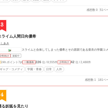
感想数 0
51ペ
3
スライム人間日向優希
よしあき
スライムと合体してしまった優希とその原因である亜衣の学園コ
少年向け
連載中
226
42
24h.ポイント
7pt
位 / 8,555件
位 / 2,488件
一般漫画
少年向け
ギャグ・コメディ
学園・青春
日常
人外
感想数 1
181ペ
4
翳る妖狐を見たり