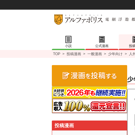
小説
公式漫画
投
TOP
>
投稿漫画
>
一般漫画
>
少年向け
>
人
少
投稿漫画