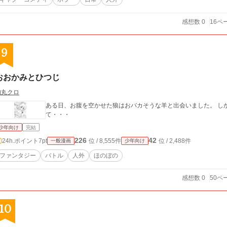
感想数 0
16ペ
9
おおかみとひつじ
狗丸クロ
ある日、お腹を空かせた狼はおバカそうな羊と出会いました。 し
て・・・
少年向け
完結
226
42
24h.ポイント
7pt
位 / 8,555件
位 / 2,488件
一般漫画
少年向け
ファンタジー
バトル
人外
ほのぼの
感想数 0
50ペ
10