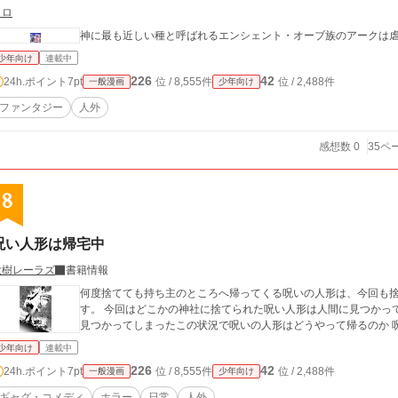
ヒロ
神に最も近しい種と呼ばれるエンシェント・オーブ族のアークは
少年向け
連載中
226
42
24h.ポイント
7pt
位 / 8,555件
位 / 2,488件
一般漫画
少年向け
ファンタジー
人外
感想数 0
35ペ
8
呪い人形は帰宅中
大樹レーラズ
書籍情報
何度捨てても持ち主のところへ帰ってくる呪いの人形は、今回も
す。 今回はどこかの神社に捨てられた呪い人形は人間に見つかって
見つかってしまったこの状況で呪いの人形はどうやって帰るのか 
少年向け
連載中
226
42
24h.ポイント
7pt
位 / 8,555件
位 / 2,488件
一般漫画
少年向け
ギャグ・コメディ
ホラー
日常
人外