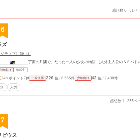
感想数 0
31ペ
6
ラズ
ポジティブに願いを
宇宙の片隅で、たった一人の少女の物語 （人外主人公のＳＦバト
少年向け
連載中
226
42
24h.ポイント
7pt
位 / 8,555件
位 / 2,488件
一般漫画
少年向け
SF
人外
感想数 1
255ペ
7
メビウス