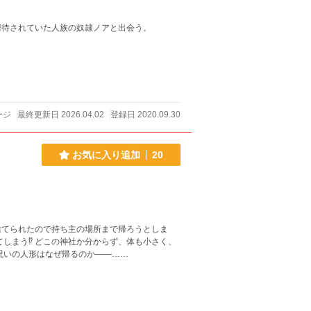
虐待されていた人族の奴隷ノアと出会う。
ージ
最終更新日 2026.04.02
登録日 2020.09.30
お気に入り追加
20
捨てられたので持ち主の場所まで帰ろうとしま
しまう⁉ どこの神社か分からず、体も小さく、
呪いの人形はなぜ帰るのか――……