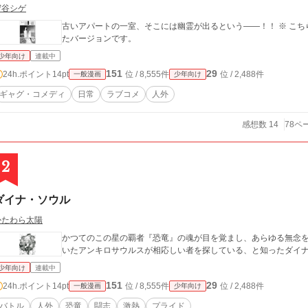
守谷シゲ
古いアパートの一室、そこには幽霊が出るという――！！ ※ こちらの幽霊アパートは守谷シゲが個人で投稿してい
たバージョンです。
少年向け
連載中
151
29
24h.ポイント
14pt
位 / 8,555件
位 / 2,488件
一般漫画
少年向け
ギャグ・コメディ
日常
ラブコメ
人外
感想数 14
78ペ
2
ダイナ・ソウル
かたわら太陽
かつてのこの星の覇者『恐竜』の魂が目を覚まし、あらゆる無念
いたアンキロサウルスが相応しい者を探している、と知ったダイ
少年向け
連載中
151
29
24h.ポイント
14pt
位 / 8,555件
位 / 2,488件
一般漫画
少年向け
バトル
人外
恐竜
闘志
激熱
プライド