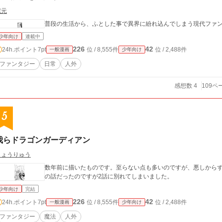
蔵元
普段の生活から、ふとした事で異界に紛れ込んでしまう現代ファ
少年向け
連載中
226
42
24h.ポイント
7pt
位 / 8,555件
位 / 2,488件
一般漫画
少年向け
ファンタジー
日常
人外
感想数 4
109ペ
5
我らドラゴンガーディアン
きょうりゅう
数年前に描いたものです。至らない点も多いのですが、悪しからず
の話だったのですが2話に別れてしまいました。
少年向け
完結
226
42
24h.ポイント
7pt
位 / 8,555件
位 / 2,488件
一般漫画
少年向け
ファンタジー
魔法
人外