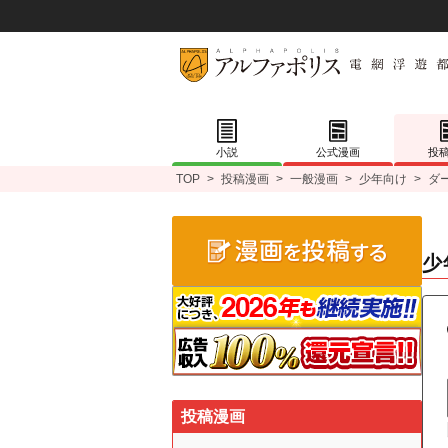
小説
公式漫画
投
TOP
>
投稿漫画
>
一般漫画
>
少年向け
>
ダ
少
投稿漫画