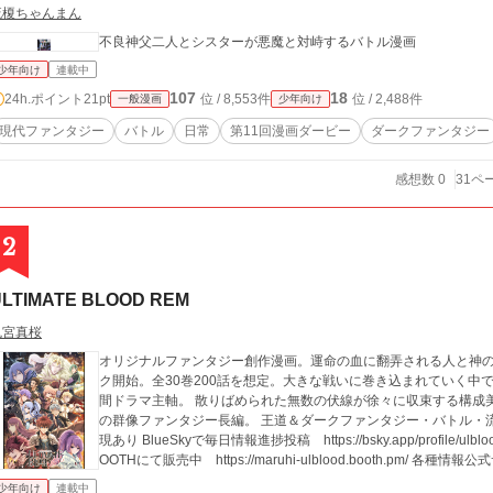
琉榎ちゃんまん
不良神父二人とシスターが悪魔と対峙するバトル漫画
少年向け
連載中
107
18
24h.ポイント
21pt
位 / 8,553件
位 / 2,488件
一般漫画
少年向け
現代ファンタジー
バトル
日常
第11回漫画ダービー
ダークファンタジー
感想数 0
31ペ
2
ULTIMATE BLOOD REM
鬼宮真桜
オリジナルファンタジー創作漫画。運命の血に翻弄される人と神の物語
ク開始。全30巻200話を想定。大きな戦いに巻き込まれていく中
間ドラマ主軸。 散りばめられた無数の伏線が徐々に収束する構成美で綴る、愛がテーマ、感情ぶん殴り、皆が主役
の群像ファンタジー長編。 王道＆ダークファンタジー・バトル・流血・死・クリーチャー・男女恋愛・アダルト表
現あり BlueSkyで毎日情報進捗投稿 https://bsky.app/profile/ulblood.com 【ULTIMATE BLOOD REM】第1・2巻 B
OOTHにて販売中 https://maruhi-ulblood.booth.pm/ 各種情報公式サ
少年向け
連載中