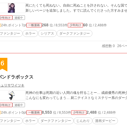
死にたくても死ねない。自由に死ぬことを許されない。そんな国で
新しいページを追加しました。すでに読んでくださった方すみま
少年向け
連載中
268
60
24h.ポイント
7pt
位 / 8,553件
位 / 2,488件
一般漫画
少年向け
ファンタジー
ホラー
シリアス
ダークファンタジー
感想数 0
26ペ
6
パンドラボックス
シュリサワイツキ
死神の仕事は死期の近い人間の魂を狩ることー… 成績優秀の死神少年が、ある一人の少女に出会った事で、運命は
こんなにも変わってしまう… 厨二テイストなミステリー系のダー
少年向け
連載中
8,553
2,488
24h.ポイント
0pt
位 / 8,553件
位 / 2,488件
一般漫画
少年向け
ファンタジー
ホラー
ダークファンタジー
じんわり
漫画ダービー