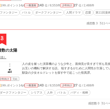
143
27
24h.ポイント
14pt
位 / 8,553件
位 / 2,488件
一般漫画
少年向け
ファンタジー
バトル
ダークファンタジー
人間ドラマ
恋愛
第11回漫
感想数 3
511ペ
3
虚数の太陽
雨流し
人の皮を被った演算機のような少年と、面倒見が良すぎて何も見
お互いの機転で解決する話。 聡すぎるがために人間性が欠落している騎士見習アイザックが、突然いなくなった幼
馴染の少女オルドレットを探す中で起こった怪異譚。
少年向け
完結
143
27
24h.ポイント
14pt
位 / 8,553件
位 / 2,488件
一般漫画
少年向け
ダークファンタジー
シリアス
人外
バトル
バディ・相棒
感想数 0
51ペ