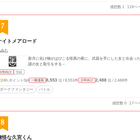
感想数 1
119ペ
7
ナイトメアロード
あみた
新月に化け物がはびこる怪異の夜に、武器を手にした女と出会っ
謎の女と取引をする－
少年向け
完結
8,553
2,488
24h.ポイント
0pt
位 / 8,553件
位 / 2,488件
一般漫画
少年向け
ダークファンタジー
バトル
感想数 0
17ペ
8
幽怪な久宮くん