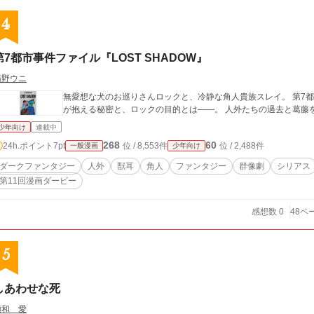
4
第7都市事件ファイル『LOST SHADOW』
箱野ウニ
無愛想な犬のお巡りさんロックと、冷静な角人貴族スレイ。 第7都市
が抱える秘密と、ロックの目的とは――。 
少年向け
連載中
268
60
24h.ポイント
7pt
位 / 8,553件
位 / 2,488件
一般漫画
少年向け
ダークファンタジー
人外
獣耳
角人
ファンタジー
群像劇
シリアス
第11回漫画ダービー
感想数 0
48ペ
5
しあわせな死
頼和 愛