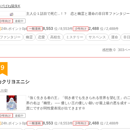
かげばね陽朱K
主人公１話目で死亡...！？ 恋と幽霊と運命の非日常ファンタジ
少年向け
連載中
8,553
2,488
24h.ポイント
0pt
位 / 8,553件
位 / 2,488件
一般漫画
少年向け
ファンタジー
幽霊
恋愛
高校生
ミステリー
サスペンス
運命
非
感想数 0
303ペ
9
カクリヨエニシ
くーや
「強く生きる者の王」「弱き者でも生きられる世界を望む王」の二
界の名は『幽世』 ── 優しい王の優しい願いが最上級の悪を成す ── 和風
度にですが同性愛表現が出てきます※
少年向け
連載中
8,553
2,488
24h.ポイント
0pt
位 / 8,553件
位 / 2,488件
一般漫画
少年向け