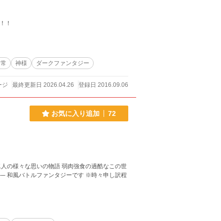
ー！！
日常
神様
ダークファンタジー
ージ
最終更新日 2026.04.26
登録日 2016.09.06
お気に入り追加
72
人の様々な思いの物語 弱肉強食の過酷なこの世
バトルファンタジーです ※時々申し訳程